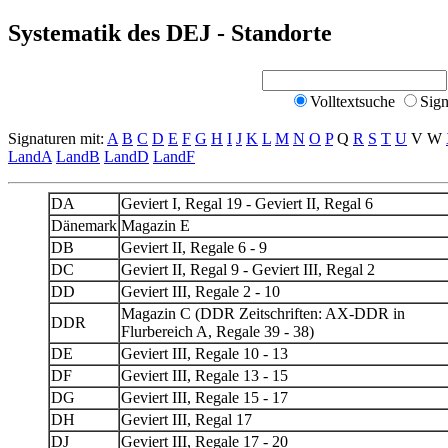
Systematik des DEJ - Standorte
Volltextsuche
Sign
Signaturen mit:
A
B
C
D
E
F
G
H
I
J
K
L
M
N
O
P
Q
R
S
T
U
V W
LandA
LandB
LandD
LandF
DA
Geviert I, Regal 19 - Geviert II, Regal 6
Dänemark
Magazin E
DB
Geviert II, Regale 6 - 9
DC
Geviert II, Regal 9 - Geviert III, Regal 2
DD
Geviert III, Regale 2 - 10
Magazin C (DDR Zeitschriften: AX-DDR in
DDR
Flurbereich A, Regale 39 - 38)
DE
Geviert III, Regale 10 - 13
DF
Geviert III, Regale 13 - 15
DG
Geviert III, Regale 15 - 17
DH
Geviert III, Regal 17
DJ
Geviert III, Regale 17 - 20