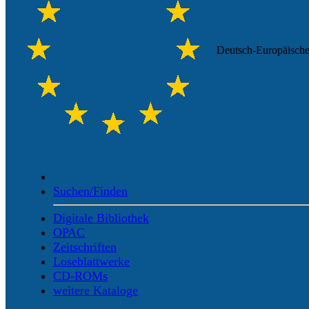
Deutsch-Europäische
Suchen/Finden
Digitale Bibliothek
OPAC
Zeitschriften
Loseblattwerke
CD-ROMs
weitere Kataloge