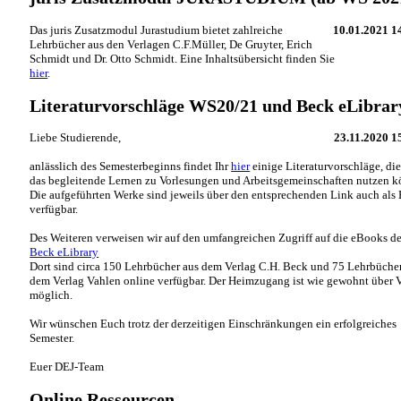
Das juris Zusatzmodul Jurastudium bietet zahlreiche
10.01.2021 1
Lehrbücher aus den Verlagen C.F.Müller, De Gruyter, Erich
Schmidt und Dr. Otto Schmidt. Eine Inhaltsübersicht finden Sie
hier
.
Literaturvorschläge WS20/21 und Beck eLibrar
Liebe Studierende,
23.11.2020 1
anlässlich des Semesterbeginns findet Ihr
hier
einige Literaturvorschläge, die 
das begleitende Lernen zu Vorlesungen und Arbeitsgemeinschaften nutzen k
Die aufgeführten Werke sind jeweils über den entsprechenden Link auch als
verfügbar.
Des Weiteren verweisen wir auf den umfangreichen Zugriff auf die eBooks de
Beck eLibrary
Dort sind circa 150 Lehrbücher aus dem Verlag C.H. Beck und 75 Lehrbüche
dem Verlag Vahlen online verfügbar. Der Heimzugang ist wie gewohnt über
möglich.
Wir wünschen Euch trotz der derzeitigen Einschränkungen ein erfolgreiches
Semester.
Euer DEJ-Team
Online Ressourcen