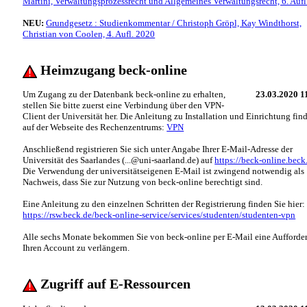
Martini, Verwaltungsprozessrecht und Allgemeines Verwaltungsrecht, 6. Aufl
NEU:
Grundgesetz : Studienkommentar / Christoph Gröpl, Kay Windthorst,
Christian von Coolen, 4. Aufl. 2020
Heimzugang beck-online
Um Zugang zu der Datenbank beck-online zu erhalten,
23.03.2020 1
stellen Sie bitte zuerst eine Verbindung über den VPN-
Client der Universität her. Die Anleitung zu Installation und Einrichtung fin
auf der Webseite des Rechenzentrums:
VPN
Anschließend registrieren Sie sich unter Angabe Ihrer E-Mail-Adresse der
Universität des Saarlandes (...@uni-saarland.de) auf
https://beck-online.beck
Die Verwendung der universitätseigenen E-Mail ist zwingend notwendig als
Nachweis, dass Sie zur Nutzung von beck-online berechtigt sind.
Eine Anleitung zu den einzelnen Schritten der Registrierung finden Sie hier:
https://rsw.beck.de/beck-online-service/services/studenten/studenten-vpn
Alle sechs Monate bekommen Sie von beck-online per E-Mail eine Aufforde
Ihren Account zu verlängern.
Zugriff auf E-Ressourcen