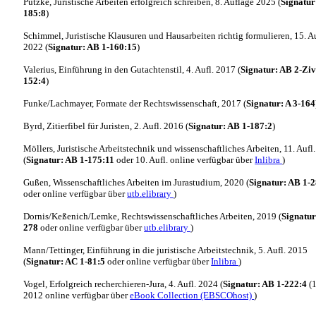
Putzke, Juristische Arbeiten erfolgreich schreiben, 8. Auflage 2025 (
Signatur
185:8
)
Schimmel, Juristische Klausuren und Hausarbeiten richtig formulieren, 15. Au
2022 (
Signatur: AB 1-160:15
)
Valerius, Einführung in den Gutachtenstil, 4. Aufl. 2017 (
Signatur: AB 2-Zi
152:4
)
Funke/Lachmayer, Formate der Rechtswissenschaft, 2017 (
Signatur: A 3-164
Byrd, Zitierfibel für Juristen, 2. Aufl. 2016 (
Signatur: AB 1-187:2
)
Möllers, Juristische Arbeitstechnik und wissenschaftliches Arbeiten, 11. Aufl
(
Signatur: AB 1-175:11
oder 10. Aufl. online verfügbar über
Inlibra
)
Gußen, Wissenschaftliches Arbeiten im Jurastudium, 2020 (
Signatur: AB 1-
oder online verfügbar über
utb.elibrary
)
Dornis/Keßenich/Lemke, Rechtswissenschaftliches Arbeiten, 2019 (
Signatur
278
oder online verfügbar über
utb.elibrary
)
Mann/Tettinger, Einführung in die juristische Arbeitstechnik, 5. Aufl. 2015
(
Signatur: AC 1-81:5
oder online verfügbar über
Inlibra
)
Vogel, Erfolgreich recherchieren-Jura, 4. Aufl. 2024 (
Signatur: AB 1-222:4
(1
2012 online verfügbar über
eBook Collection (EBSCOhost)
)