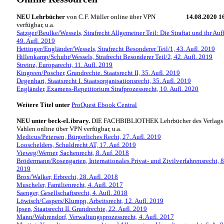
NEU Lehrbücher
von C.F. Müller online über VPN
14.08.2020 1
verfügbar, u.a.
Satzger/Beulke/Wessels, Strafrecht Allgemeiner Teil: Die Straftat und ihr Auf
49. Aufl. 2019
Hettinger/Engländer/Wessels, Strafrecht Besonderer Teil/1, 43. Aufl. 2019
Hillenkamp/Schuhr/Wessels, Strafrecht Besonderer Teil/2, 42. Aufl. 2019
Streinz, Europarecht, 11. Aufl. 2019
Kingreen/Poscher, Grundrechte. Staatsrecht II, 35. Aufl. 2019
Degenhart, Staatsrecht I. Staatsorganisationsrecht, 35. Aufl. 2019
Engländer, Examens-Repetitorium Strafprozessrecht, 10. Aufl. 2020
Weitere Titel unter
ProQuest Ebook Central
NEU unter beck-eLibrary.
DIE FACHBIBLIOTHEK Lehrbücher des Verlags 
Vahlen online über VPN verfügbar, u.a.
Medicus/Petersen, Bürgerliches Recht, 27. Aufl. 2019
Looschelders, Schuldrecht AT, 17. Auf. 2019
Vieweg/Werner, Sachenrecht, 8. Auf. 2018
Brödermann/Rosengarten, Internationales Privat- und Zivilverfahrensrecht, 8
2019
Brox/Walker, Erbrecht, 28. Aufl. 2018
Muscheler, Familienrecht, 4. Aufl. 2017
Saenger, Gesellschaftsrecht, 4. Aufl. 2018
Löwisch/Caspers/Klumpp, Arbeitsrecht, 12. Aufl. 2019
Ipsen, Staatsrecht II. Grundrechte, 22. Aufl. 2019
Mann/Wahrendorf, Verwaltungsprozessrecht, 4. Aufl. 2017