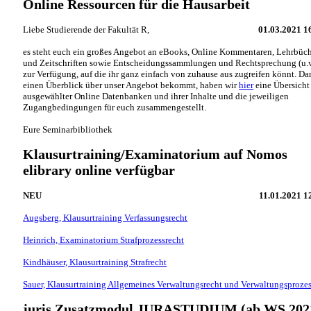
Online Ressourcen für die Hausarbeit
Liebe Studierende der Fakultät R,
01.03.2021 1
es steht euch ein großes Angebot an eBooks, Online Kommentaren, Lehrbüc
und Zeitschriften sowie Entscheidungssammlungen und Rechtsprechung (u.v
zur Verfügung, auf die ihr ganz einfach von zuhause aus zugreifen könnt. Da
einen Überblick über unser Angebot bekommt, haben wir
hier
eine Übersicht
ausgewählter Online Datenbanken und ihrer Inhalte und die jeweiligen
Zugangbedingungen für euch zusammengestellt.
Eure Seminarbibliothek
Klausurtraining/Examinatorium auf Nomos
elibrary online verfügbar
NEU
11.01.2021 1
Augsberg, Klausurtraining Verfassungsrecht
Heinrich, Examinatorium Strafprozessrecht
Kindhäuser, Klausurtraining Strafrecht
Sauer, Klausurtraining Allgemeines Verwaltungsrecht und Verwaltungsprozes
juris Zusatzmodul JURASTUDIUM (ab WS 202