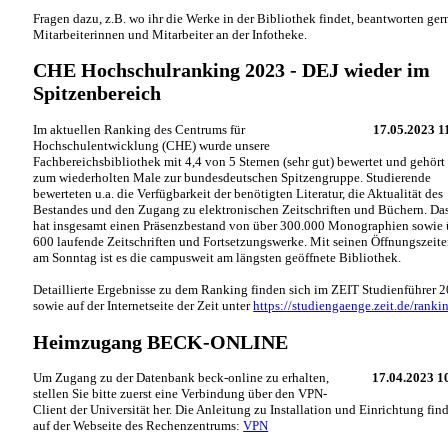
Fragen dazu, z.B. wo ihr die Werke in der Bibliothek findet, beantworten ger
Mitarbeiterinnen und Mitarbeiter an der Infotheke.
CHE Hochschulranking 2023 - DEJ wieder im
Spitzenbereich
Im aktuellen Ranking des Centrums für
17.05.2023 1
Hochschulentwicklung (CHE) wurde unsere
Fachbereichsbibliothek mit 4,4 von 5 Sternen (sehr gut) bewertet und gehört
zum wiederholten Male zur bundesdeutschen Spitzengruppe. Studierende
bewerteten u.a. die Verfügbarkeit der benötigten Literatur, die Aktualität des
Bestandes und den Zugang zu elektronischen Zeitschriften und Büchern. Da
hat insgesamt einen Präsenzbestand von über 300.000 Monographien sowie 
600 laufende Zeitschriften und Fortsetzungswerke. Mit seinen Öffnungszeit
am Sonntag ist es die campusweit am längsten geöffnete Bibliothek.
Detaillierte Ergebnisse zu dem Ranking finden sich im ZEIT Studienführer 
sowie auf der Internetseite der Zeit unter
https://studiengaenge.zeit.de/ranki
Heimzugang BECK-ONLINE
Um Zugang zu der Datenbank beck-online zu erhalten,
17.04.2023 1
stellen Sie bitte zuerst eine Verbindung über den VPN-
Client der Universität her. Die Anleitung zu Installation und Einrichtung fin
auf der Webseite des Rechenzentrums:
VPN