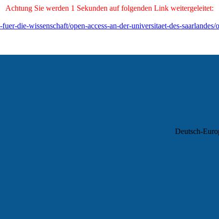
Achtung Sie werden
1
Sekunden auf folgenden Link weitergeleitet:
e-fuer-die-wissenschaft/open-access-an-der-universitaet-des-saarlandes
Deutsch-Europ