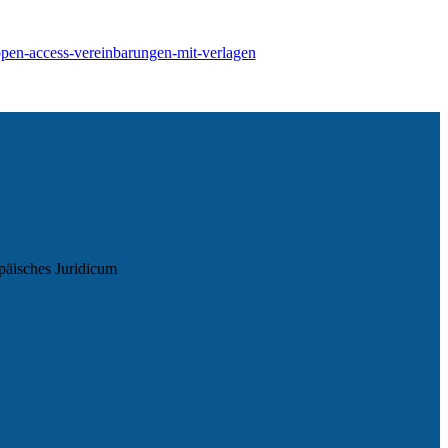
/open-access-vereinbarungen-mit-verlagen
äisches Juridicum